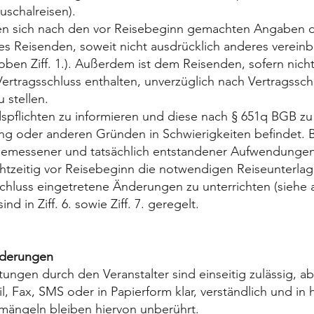
uschalreisen).
n sich nach den vor Reisebeginn gemachten Angaben des 
 Reisenden, soweit nicht ausdrücklich anderes vereinbar
oben Ziff. 1.). Außerdem ist dem Reisenden, sofern nich
 Vertragsschluss enthalten, unverzüglich nach Vertragssc
 stellen.
spflichten zu informieren und diese nach § 651q BGB zu 
ung oder anderen Gründen in Schwierigkeiten befindet.
gemessener und tatsächlich entstandener Aufwendungen
htzeitig vor Reisebeginn die notwendigen Reiseunterlag
chluss eingetretene Änderungen zu unterrichten (siehe auch
 in Ziff. 6. sowie Ziff. 7. geregelt.
nderungen
ngen durch den Veranstalter sind einseitig zulässig, ab
 Fax, SMS oder in Papierform klar, verständlich und i
emängeln bleiben hiervon unberührt.