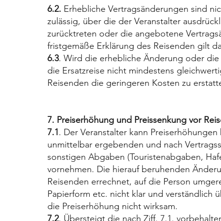
6.2.
Erhebliche Vertragsänderungen sind nic
zulässig, über die der Veranstalter ausdrück
zurücktreten oder die angebotene Vertrags
fristgemäße Erklärung des Reisenden gilt 
6.3
. Wird die erhebliche Änderung oder di
die Ersatzreise nicht mindestens gleichwert
Reisenden die geringeren Kosten zu erstatt
7. Preiserhöhung und Preissenkung vor Rei
7.1
. Der Veranstalter kann Preiserhöhungen 
unmittelbar ergebenden und nach Vertragssc
sonstigen Abgaben (Touristenabgaben, Hafe
vornehmen. Die hierauf beruhenden Änderun
Reisenden errechnet, auf die Person umgerec
Papierform etc. nicht klar und verständlich
die Preiserhöhung nicht wirksam.
7.2
. Übersteigt die nach Ziff. 7.1. vorbehal