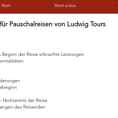
fleet
Rent a bus
ür Pauschalreisen von Ludwig Tours
ch Beginn der Reise erbrachte Leistungen
Formalitäten
nderungen
sebeginn
 Nichtantritt der Reise
langen des Reisenden