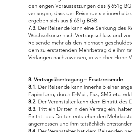
den engen Voraussetzungen des § 651g BGB
verlangen, dass der Reisende sie innerhalb
ergeben sich aus § 651g BGB.
7.3.
Der Reisende kann eine Senkung des Reis
Wechselkurse nach Vertragsschluss und vor 
Reisende mehr als den hiernach geschuldeten
dem zu erstattenden Mehrbetrag die ihm ta
Verlangen nachzuweisen, in welcher Höhe 
8. Vertragsübertragung – Ersatzreisende
8.1.
Der Reisende kann innerhalb einer angem
Papierform, durch E-Mail, Fax, SMS etc. erklä
8.2.
Der Veranstalter kann dem Eintritt des D
8.3.
Tritt ein Dritter in den Vertrag ein, ha
Eintritt des Dritten entstehenden Mehrkoste
angemessen und ihm tatsächlich entstanden
8.4
. Der Veranstalter hat dem Reisenden na