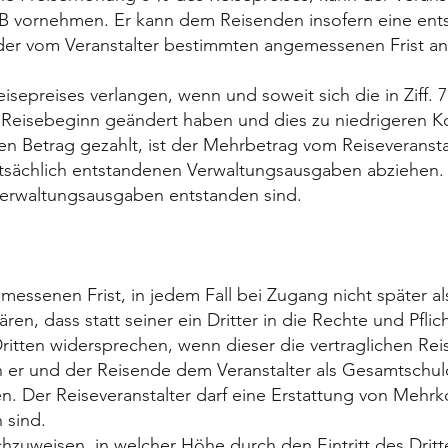
 vornehmen. Er kann dem Reisenden insofern eine ent
 der vom Veranstalter bestimmten angemessenen Frist ann
epreises verlangen, wenn und soweit sich die in Ziff. 
Reisebeginn geändert haben und dies zu niedrigeren Kost
 Betrag gezahlt, ist der Mehrbetrag vom Reiseveranstalt
tsächlich entstandenen Verwaltungsausgaben abziehen.
Verwaltungsausgaben entstanden sind.
essenen Frist, in jedem Fall bei Zugang nicht später al
ren, dass statt seiner ein Dritter in die Rechte und Pflic
ritten widersprechen, wenn dieser die vertraglichen Reise
ften er und der Reisende dem Veranstalter als Gesamtschu
n. Der Reiseveranstalter darf eine Erstattung von Mehr
 sind.
chzuweisen, in welcher Höhe durch den Eintritt des Drit