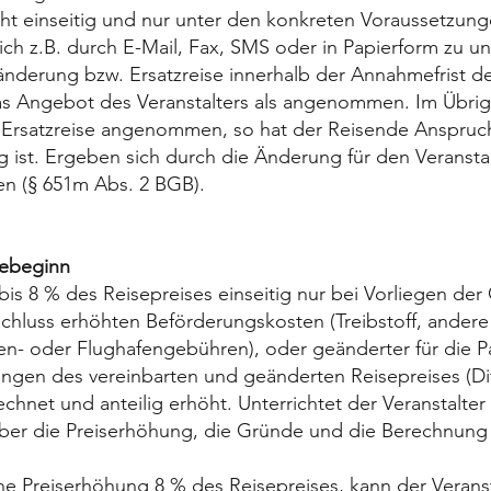
ht einseitig und nur unter den konkreten Voraussetzun
lich z.B. durch E-Mail, Fax, SMS oder in Papierform zu u
änderung bzw. Ersatzreise innerhalb der Annahmefrist 
das Angebot des Veranstalters als angenommen. Im Übri
e Ersatzreise angenommen, so hat der Reisende Anspruc
ig ist. Ergeben sich durch die Änderung für den Veranst
en (§ 651m Abs. 2 BGB).
sebeginn
bis 8 % des Reisepreises einseitig nur bei Vorliegen der
hluss erhöhten Beförderungskosten (Treibstoff, andere
n- oder Flughafengebühren), oder geänderter für die P
gen des vereinbarten und geänderten Reisepreises (Di
hnet und anteilig erhöht. Unterrichtet der Veranstalter
 über die Preiserhöhung, die Gründe und die Berechnung 
tene Preiserhöhung 8 % des Reisepreises, kann der Veransta