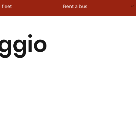
fleet
Rent a bus
aggio