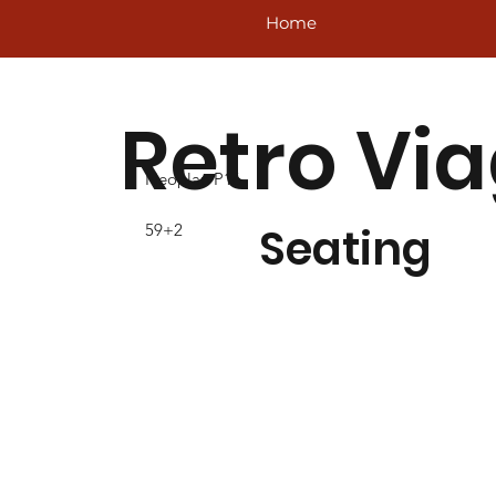
Home
Retro Vi
Neoplan P16
Seating
59+2