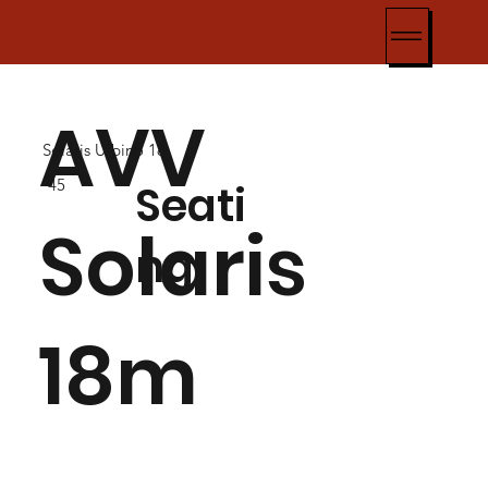
AVV
Solaris Urbino 18
45
Seati
Solaris
ng
18m