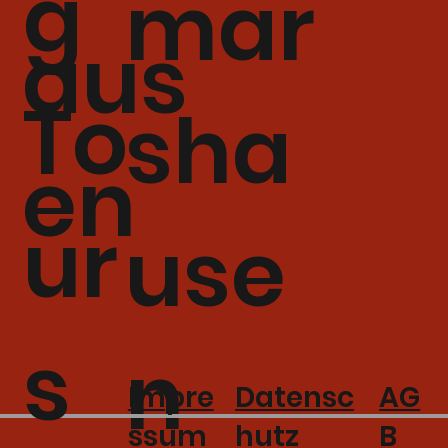
g
mar
aus
To
sha
en
ur
use
s
n
Impre
AG
Datensc
ssum
B
hutz